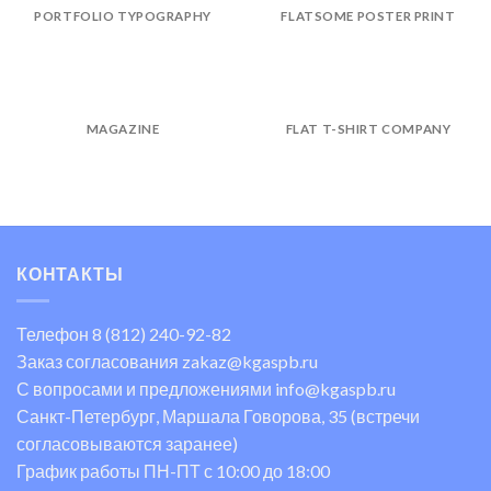
PORTFOLIO TYPOGRAPHY
FLATSOME POSTER PRINT
MAGAZINE
FLAT T-SHIRT COMPANY
КОНТАКТЫ
Телефон
8 (812) 240-92-82
Заказ согласования zakaz@kgaspb.ru
С вопросами и предложениями info@kgaspb.ru
Санкт-Петербург, Маршала Говорова, 35 (встречи
согласовываются заранее)
График работы ПН-ПТ с 10:00 до 18:00