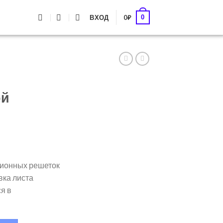
0
ВХОД
0
₽
ой
ционных решеток
вка листа
я в